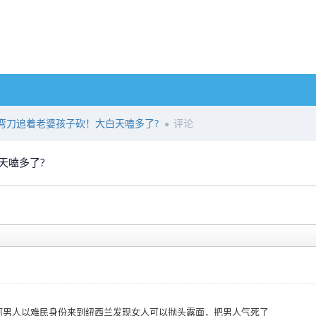
弯刀追着老婆孩子砍！大白天嗑多了?
评论
天嗑多了?
阿男人以难民身份来到纽西兰发现女人可以抛头露面，把男人气死了