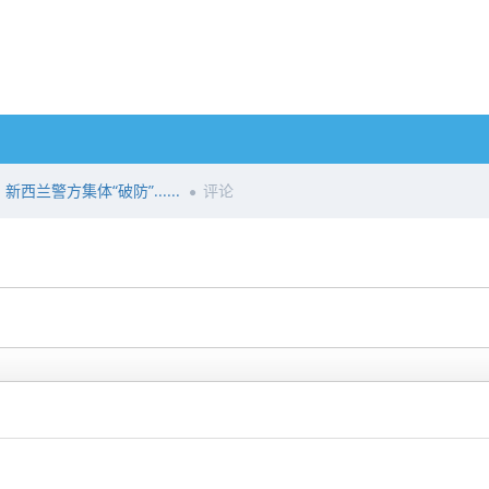
西兰警方集体“破防”......
评论